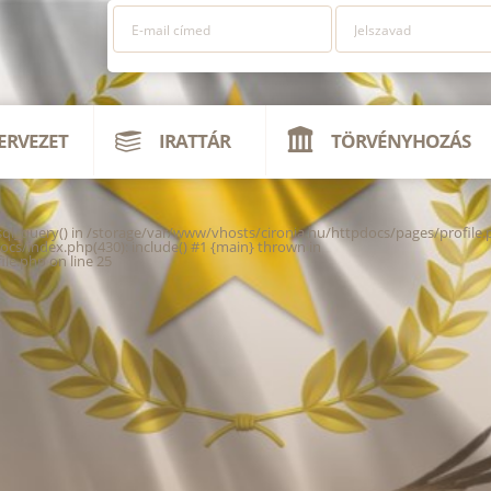
ERVEZET
IRATTÁR
TÖRVÉNYHOZÁS
ysql_query() in /storage/var/www/vhosts/cironia.hu/httpdocs/pages/profile.
ocs/index.php(430): include() #1 {main} thrown in
ile.php
on line
25