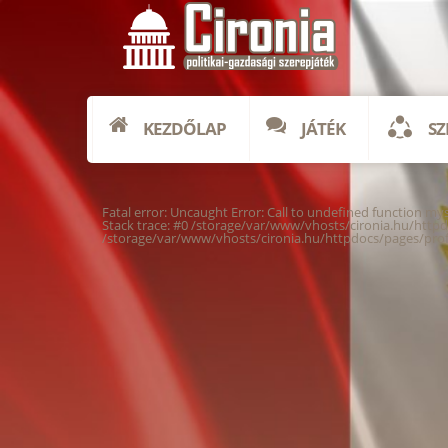
KEZDŐLAP
JÁTÉK
SZ
Fatal error
: Uncaught Error: Call to undefined function m
Stack trace: #0 /storage/var/www/vhosts/cironia.hu/httpd
/storage/var/www/vhosts/cironia.hu/httpdocs/pages/prof