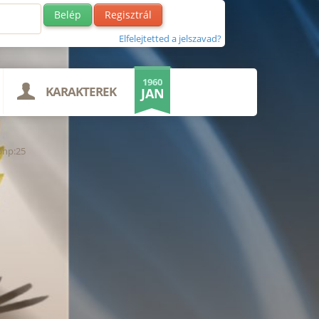
Regisztrál
Elfelejtetted a jelszavad?
1960
KARAKTEREK
JAN
php:25