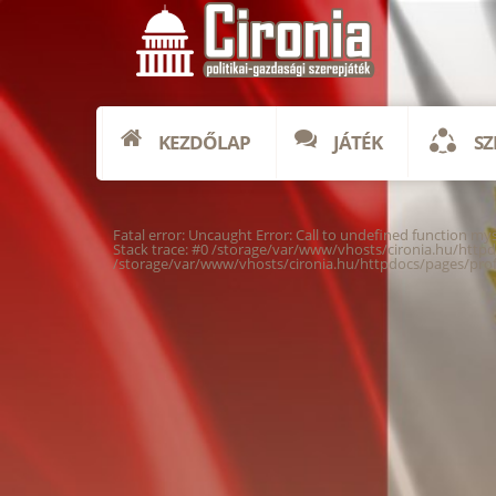
KEZDŐLAP
JÁTÉK
SZ
Fatal error
: Uncaught Error: Call to undefined function m
Stack trace: #0 /storage/var/www/vhosts/cironia.hu/httpd
/storage/var/www/vhosts/cironia.hu/httpdocs/pages/prof