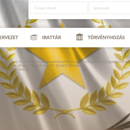
ERVEZET
IRATTÁR
TÖRVÉNYHOZÁS
ysql_query() in /storage/var/www/vhosts/cironia.hu/httpdocs/pages/profile.
ocs/index.php(430): include() #1 {main} thrown in
ile.php
on line
25