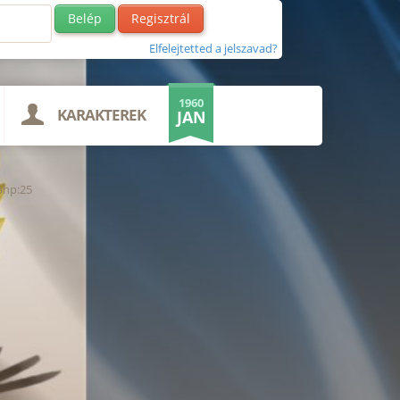
Regisztrál
Elfelejtetted a jelszavad?
1960
KARAKTEREK
JAN
php:25